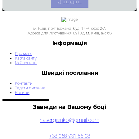
Докладно...
м. Київ, пр-т Бажана, буд. 14-А, офіс 2-А
Aдреса для листування: 02132, м. Київ, а/с 68
Інформація
Про мене
Карта сайту
Мої новини
Швидкі посилання
Контакти
Задати питання
Новини
Завжди на Вашому боці
nasergiienko@gmail.com
+38 068 931 55 08