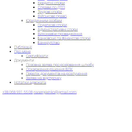
Кредитні спори
Справи по ДТП
Трудові спори
Військове право
Юридичним особам
Податкові спори
Адміністративні спори
Виконавче провадження
Банківські та фінансові спори
Банкрутство
Публікації
Про мене
Сертифікати
Документи
Позовна заява про розірвання шлюбу
Оскарження рішення ВЛК
Перелік документів на розлучення
Заява на відстрочку
Нотатки адвоката
+38 068 931 55 08
nasergiienko@gmail.com