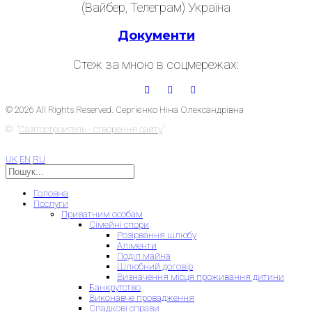
(Вайбер, Телеграм) Україна
Документи
Стеж за мною в соцмережах:
© 2026 All Rights Reserved. Сергієнко Ніна Олександрівна
© "
Сайтостроитель - створення сайту
"
UK
EN
RU
Головна
Послуги
Приватним особам
Сімейні спори
Розірвання шлюбу
Аліменти
Поділ майна
Шлюбний договір
Визначення місця проживання дитини
Банкрутство
Виконавче провадження
Спадкові справи