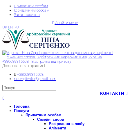
Приватним особам
Юридичним особам
Завантаження
Знайти мене
UK
EN
RU
Досконалість в практиці
+380689315508
nasergiienko@gmail.com
КОНТАКТИ
Головна
Послуги
Приватним особам
Сімейні спори
Розірвання шлюбу
Аліменти