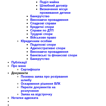
Поділ майна
Шлюбний договір
Визначення місця
проживання дитини
Банкрутство
Виконавче провадження
Спадкові справи
Кредитні спори
Справи по ДТП
Трудові спори
Військове право
Юридичним особам
Податкові спори
Адміністративні спори
Виконавче провадження
Банківські та фінансові спори
Банкрутство
Публікації
Про мене
Сертифікати
Документи
Позовна заява про розірвання
шлюбу
Оскарження рішення ВЛК
Перелік документів на
розлучення
Заява на відстрочку
Нотатки адвоката