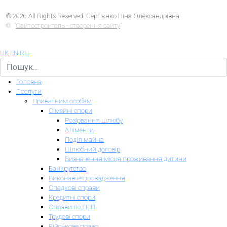
© 2026 All Rights Reserved. Сергієнко Ніна Олександрівна
© "
Сайтостроитель - створення сайту
"
UK
EN
RU
Головна
Послуги
Приватним особам
Сімейні спори
Розірвання шлюбу
Аліменти
Поділ майна
Шлюбний договір
Визначення місця проживання дитини
Банкрутство
Виконавче провадження
Спадкові справи
Кредитні спори
Справи по ДТП
Трудові спори
Військове право