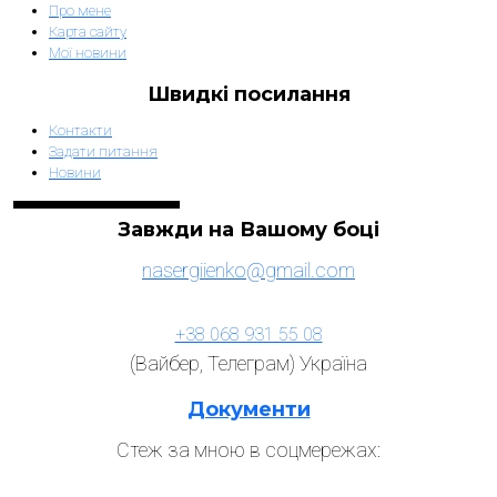
Про мене
Карта сайту
Мої новини
Швидкі посилання
Контакти
Задати питання
Новини
Завжди на Вашому боці
nasergiienko@gmail.com
+38 068 931 55 08
(Вайбер, Телеграм) Україна
Документи
Стеж за мною в соцмережах: