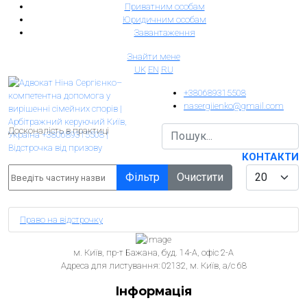
Приватним особам
Юридичним особам
Завантаження
Знайти мене
UK
EN
RU
+380689315508
nasergiienko@gmail.com
Досконалість в практиці
КОНТАКТИ
Введіть частину назви
Показувати
Фільтр
Очистити
Право на відстрочку
м. Київ, пр-т Бажана, буд. 14-А, офіс 2-А
Aдреса для листування: 02132, м. Київ, а/с 68
Інформація